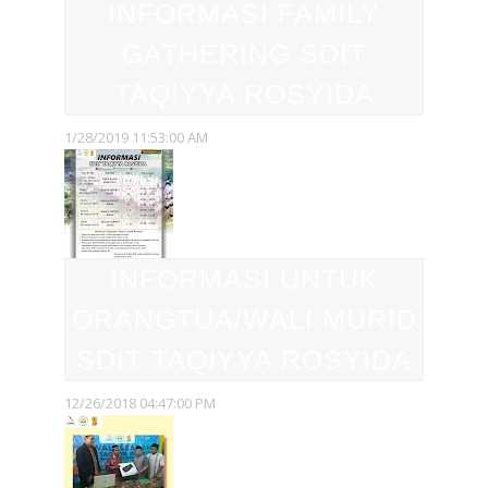
INFORMASI FAMILY
GATHERING SDIT
TAQIYYA ROSYIDA
1/28/2019 11:53:00 AM
INFORMASI UNTUK
ORANGTUA/WALI MURID
SDIT TAQIYYA ROSYIDA
12/26/2018 04:47:00 PM