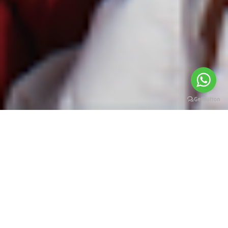
VISI DAN MISI
Menjadi Sekolah Unggulan
yang Islami, Berkarakter,
Menyenangkan dan
Berdaya Saing