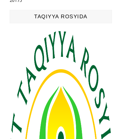
2017
5
TAQIYYA ROSYIDA