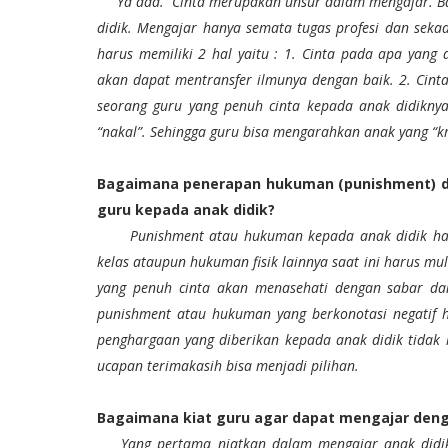
Ya ada.
Cinta merupakan unsur dalam mengajar. Ba
didik. Mengajar hanya semata tugas profesi dan seka
harus memiliki 2 hal yaitu : 1. Cinta pada apa yang 
akan dapat mentransfer ilmunya dengan baik. 2. Cinta
seorang guru yang penuh cinta kepada anak didiknya 
“nakal”. Sehingga guru bisa mengarahkan anak yang “k
Bagaimana penerapan hukuman (punishment) d
guru kepada anak didik?
Punishment atau hukuman kepada anak didik har
kelas ataupun hukuman fisik lainnya saat ini harus mu
yang penuh cinta akan menasehati dengan sabar dan
punishment atau hukuman yang berkonotasi negatif h
penghargaan yang diberikan kepada anak didik tidak 
ucapan terimakasih bisa menjadi pilihan.
Bagaimana kiat guru agar dapat mengajar deng
Yang pertama niatkan dalam mengajar anak didik