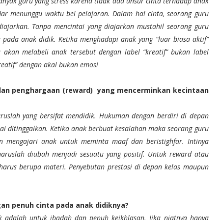
nyak guru yang stress karena tidak ada unsur cinta terhadap anak
dar menunggu waktu bel pelajaran. Dalam hal cinta, seorang guru
diajarkan. Tanpa mencintai yang diajarkan mustahil seorang guru
 pada anak didik. Ketika menghadapi anak yang “luar biasa aktif”
akan melabeli anak tersebut dengan label “kreatif” bukan label
reatif” dengan akal bukan emosi
an penghargaan (reward)
yang mencerminkan kecintaan
uslah yang bersifat mendidik. Hukuman dengan berdiri di depan
lai ditinggalkan. Ketika anak berbuat kesalahan maka seorang guru
 mengajari anak untuk meminta maaf dan beristighfar. Intinya
aruslah diubah menjadi sesuatu yang positif. Untuk reward atau
harus berupa materi. Penyebutan prestasi di depan kelas maupun
an penuh cinta pada anak didiknya?
 adalah untuk ibadah dan penuh keikhlasan. Jika niatnya hanya